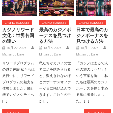
CASINO BONUSES
CASINO BONUSES
CASINO BONUSES
カジノリワード
最高のカジノボ
日本で最高のカ
文化：世界各国
ーナスを見つけ
ジノボーナスを
の違い
る方法
見つける方法
10月 22, 2025
10月 5, 2025
10月 1, 2025
Mr. Jarrod Dare
Mr. Jarrod Dare
Mr. Jarrod Dare
リワードプログラム
私たちがカジノの世
「カジノはまるで人
の魅力体験 私たちは
界に足を踏み入れる
生の旅のようだ」と
旅行中に、リワード
と、数えきれないほ
いう言葉を胸に、私
プログラムの魅力を
どのボーナスオファ
たちは最高のカジノ
体験しました。飛行
ーが目に飛び込んで
ボーナスを探し求め
機でカジノシティへ
きます。これらの中
る旅に出発しまし
[…]
か […]
た。 […]