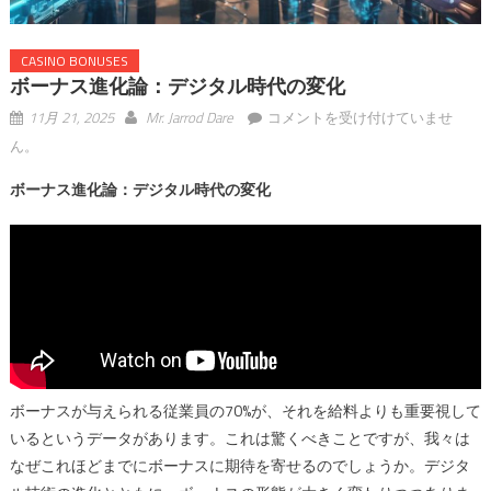
CASINO BONUSES
ボーナス進化論：デジタル時代の変化
ボ
11月 21, 2025
Mr. Jarrod Dare
コメントを受け付けていませ
ー
ん。
ナ
ボーナス進化論：デジタル時代の変化
ス
進
化
論：
デ
ジ
タ
ル
時
ボーナスが与えられる従業員の70%が、それを給料よりも重要視して
代
いるというデータがあります。これは驚くべきことですが、我々は
の
なぜこれほどまでにボーナスに期待を寄せるのでしょうか。デジタ
変