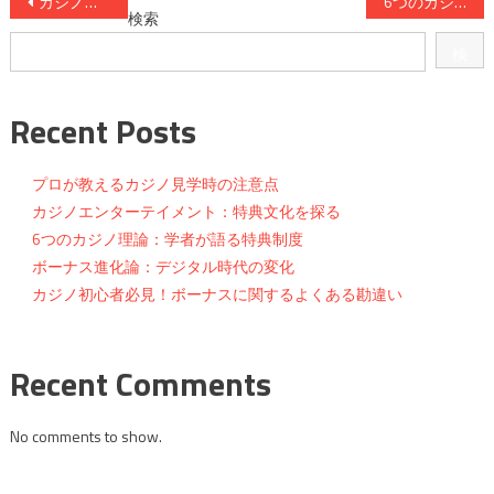
投
カジノ初心者必見！ボーナスに関するよくある勘違い
6つのカジノ理論：学者が語る特典制度
検索
稿
検
ナ
索
ビ
Recent Posts
ゲ
プロが教えるカジノ見学時の注意点
ー
カジノエンターテイメント：特典文化を探る
6つのカジノ理論：学者が語る特典制度
シ
ボーナス進化論：デジタル時代の変化
ョ
カジノ初心者必見！ボーナスに関するよくある勘違い
ン
Recent Comments
No comments to show.