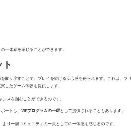
ィの一体感を感じることができます。
ット
部を取り戻すことで、プレイを続ける安心感を得られます。これは、フ
充実したゲーム体験を提供します。
ャンスを掴むことができるのです。
サポートし、
VIPプログラムの一環
として提供されることもあります。
、より一層コミュニティの一員としての一体感を感じるのです。