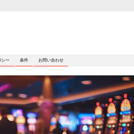
バシー
条件
お問い合わせ