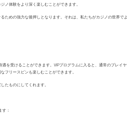
カジノ体験をより深く楽しむことができます。
けるための強力な後押しとなります。それは、私たちがカジノの世界で
待遇を受けることができます。VIPプログラムに入ると、通常のプレイヤ
別なフリースピンも楽しむことができます。
実したものにしてくれます。
ます：