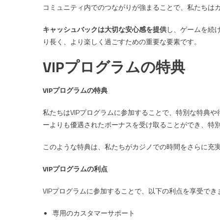
コミュニティ内でのつながりが強まることで、私たちは
キャッシュバックは大切な安心感を提供
し、ゲームを続
り長く、より楽しく過ごすための重要な要素です。
VIPプログラムの特典
VIPプログラムの特典
私たちはVIPプログラムに参加することで、特別な特典や
ーよりも優遇されたボーナスを受け取ることができ、特
このような特典は、私たちがカジノでの時間をさらに充
VIPプログラムの利点
VIPプログラムに参加することで、以下の利点を享受でき
専用のカスタマーサポート