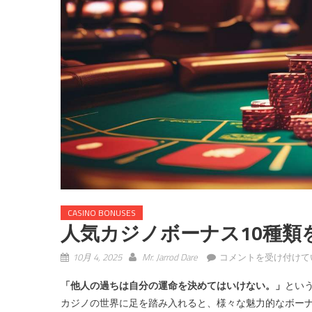
CASINO BONUSES
人気カジノボーナス10種類
人
10月 4, 2025
Mr. Jarrod Dare
コメントを受け付けて
気
「他人の過ちは自分の運命を決めてはいけない。」
とい
カ
カジノの世界に足を踏み入れると、様々な魅力的なボー
ジ