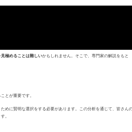
を見極めることは難しい
かもしれません。そこで、専門家の解説をもと
ることが重要です。
くために賢明な選択をする必要があります。この分析を通じて、皆さん
ます。