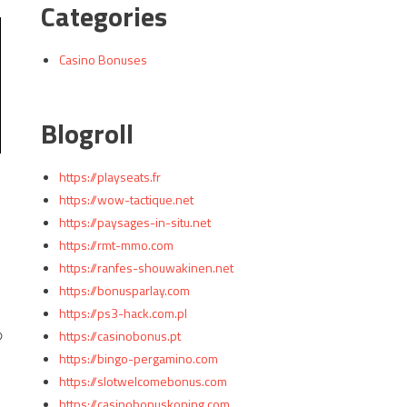
Categories
Casino Bonuses
Blogroll
https://playseats.fr
https://wow-tactique.net
https://paysages-in-situ.net
https://rmt-mmo.com
https://ranfes-shouwakinen.net
https://bonusparlay.com
https://ps3-hack.com.pl
の
https://casinobonus.pt
https://bingo-pergamino.com
https://slotwelcomebonus.com
https://casinobonuskoning.com