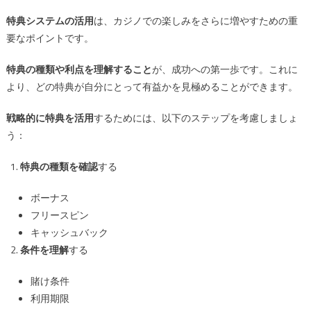
特典システムの活用
は、カジノでの楽しみをさらに増やすための重
要なポイントです。
特典の種類や利点を理解すること
が、成功への第一歩です。これに
より、どの特典が自分にとって有益かを見極めることができます。
戦略的に特典を活用
するためには、以下のステップを考慮しましょ
う：
特典の種類を確認
する
ボーナス
フリースピン
キャッシュバック
条件を理解
する
賭け条件
利用期限