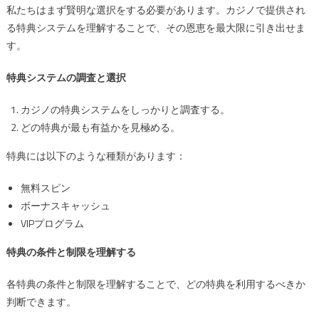
私たちはまず賢明な選択をする必要があります。カジノで提供され
る特典システムを理解することで、その恩恵を最大限に引き出せま
す。
特典システムの調査と選択
カジノの特典システムをしっかりと調査する。
どの特典が最も有益かを見極める。
特典には以下のような種類があります：
無料スピン
ボーナスキャッシュ
VIPプログラム
特典の条件と制限を理解する
各特典の条件と制限を理解することで、どの特典を利用するべきか
判断できます。