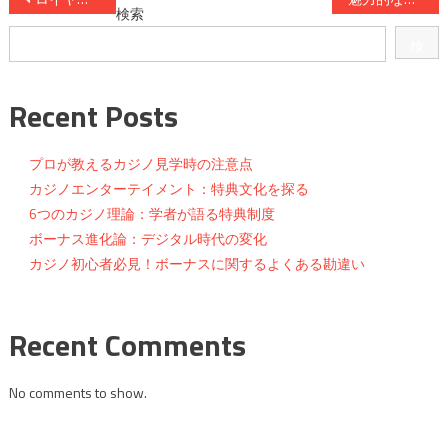
検索
稿
検
ナ
索
ビ
Recent Posts
ゲ
プロが教えるカジノ見学時の注意点
ー
カジノエンターテイメント：特典文化を探る
6つのカジノ理論：学者が語る特典制度
シ
ボーナス進化論：デジタル時代の変化
ョ
カジノ初心者必見！ボーナスに関するよくある勘違い
ン
Recent Comments
No comments to show.