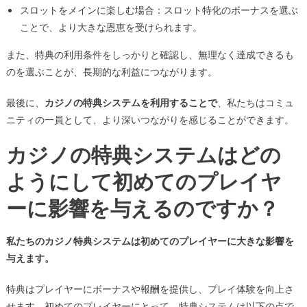
スロットをメインに楽しむ場合：スロット特化のボーナスを選ぶ
ことで、より大きな恩恵を受けられます。
また、特典の利用条件をしっかりと確認し、無理なく達成できるも
のを選ぶことが、長期的な利益につながります。
最後に、
カジノの特典システムを利用することで
、私たちはコミュ
ニティの一員として、より深いつながりを感じることができます。
カジノの特典システムはどの
ようにして初めてのプレイヤ
ーに影響を与えるのですか？
私たちのカジノ特典システムは初めてのプレイヤーに大きな影響を
与えます。
特典はプレイヤーにボーナスや報酬を提供し、プレイ体験を向上さ
せます。初めてのプレイヤーにとって、特典システムは以下の点で