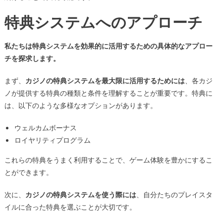
特典システムへのアプローチ
私たちは特典システムを効果的に活用するための具体的なアプロー
チを探求します。
まず、
カジノの特典システムを最大限に活用するためには
、各カジ
ノが提供する特典の種類と条件を理解することが重要です。特典に
は、以下のような多様なオプションがあります。
ウェルカムボーナス
ロイヤリティプログラム
これらの特典をうまく利用することで、ゲーム体験を豊かにするこ
とができます。
次に、
カジノの特典システムを使う際には
、自分たちのプレイスタ
イルに合った特典を選ぶことが大切です。