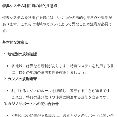
特典システム利用時の法的注意点
特典システムを利用する際には、いくつかの法的な注意点や規制が
あります。これらは地域やカジノによって異なるため注意が必要で
す。
基本的な注意点
地域別の規制確認
各地域には異なる規制があります。特典システムを利用する前
に、自分の地域の法的要件を確認しましょう。
カジノの規則遵守
利用するカジノのルールを理解し、遵守することが重要です。
これは、特典の受け取りや使用に関連する規則を含みます。
カジノサポートへの問い合わせ
不明な点や疑問がある場合は、必ずカジノのサポートに問い合