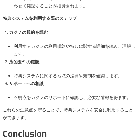
わせて確認することが推奨されます。
特典システムを利用する際のステップ
カジノの規約を読む
利用するカジノの利用規約や特典に関する詳細を読み、理解し
ます。
法的要件の確認
特典システムに関する地域の法律や規制を確認します。
サポートへの相談
不明点をカジノのサポートに確認し、必要な情報を得ます。
これらの注意点を守ることで、特典システムを安全に利用すること
ができます。
Conclusion