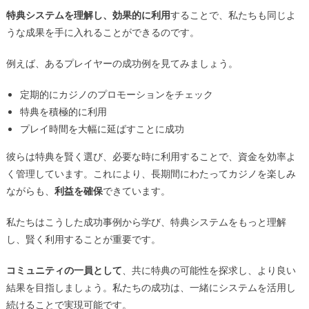
特典システムを理解し、効果的に利用
することで、私たちも同じよ
うな成果を手に入れることができるのです。
例えば、あるプレイヤーの成功例を見てみましょう。
定期的にカジノのプロモーションをチェック
特典を積極的に利用
プレイ時間を大幅に延ばすことに成功
彼らは特典を賢く選び、必要な時に利用することで、資金を効率よ
く管理しています。これにより、長期間にわたってカジノを楽しみ
ながらも、
利益を確保
できています。
私たちはこうした成功事例から学び、特典システムをもっと理解
し、賢く利用することが重要です。
コミュニティの一員として
、共に特典の可能性を探求し、より良い
結果を目指しましょう。私たちの成功は、一緒にシステムを活用し
続けることで実現可能です。