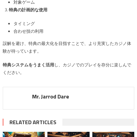
対象ゲーム
特典の計画的な使用
タイミング
合わせ技の利用
誤解を避け、特典の最大化を目指すことで、より充実したカジノ体
験が待っています。
特典システムをうまく活用
し、カジノでのプレイを存分に楽しんで
ください。
Mr. Jarrod Dare
RELATED ARTICLES