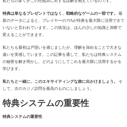
私たちの多くがこの仕組みに対する誤解を抱えているのです。
理
解
特典は単なるプレゼントではなく、戦略的なゲームの一部です。
最
法
は
新のデータによると、プレイヤーの75%が特典を最大限に活用できて
いないと言われています。この状況は、ほんの少しの知識と洞察で
変えることができます。
私たちも最初は戸惑いを感じましたが、理解を深めることで大きな
違いを実感しています。この記事を通して、私たちは特典システム
の秘密を解き明かし、どのようにしてこれを最大限に活用するかを
学びます。
私たちと一緒に、このエキサイティングな旅に出かけましょう。
そ
して、次のカジノ訪問を最高のものにしましょう。
特典システムの重要性
特典システムの重要性