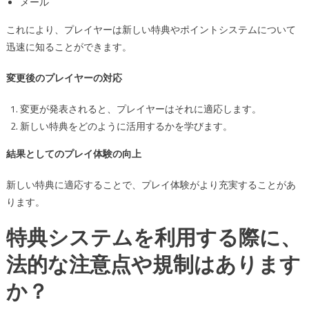
メール
これにより、プレイヤーは新しい特典やポイントシステムについて
迅速に知ることができます。
変更後のプレイヤーの対応
変更が発表されると、プレイヤーはそれに適応します。
新しい特典をどのように活用するかを学びます。
結果としてのプレイ体験の向上
新しい特典に適応することで、プレイ体験がより充実することがあ
ります。
特典システムを利用する際に、
法的な注意点や規制はあります
か？