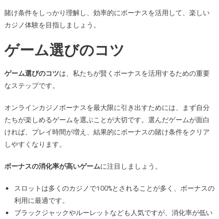
賭け条件をしっかり理解し、効率的にボーナスを活用して、楽しい
カジノ体験を目指しましょう。
ゲーム選びのコツ
ゲーム選びのコツ
は、私たちが賢くボーナスを活用するための重要
なステップです。
オンラインカジノボーナスを最大限に引き出すためには、まず自分
たちが楽しめるゲームを選ぶことが大切です。選んだゲームが面白
ければ、プレイ時間が増え、結果的にボーナスの賭け条件をクリア
しやすくなります。
ボーナスの消化率が高いゲーム
に注目しましょう。
スロットは多くのカジノで100%とされることが多く、ボーナスの
利用に最適です。
ブラックジャックやルーレットなども人気ですが、消化率が低い