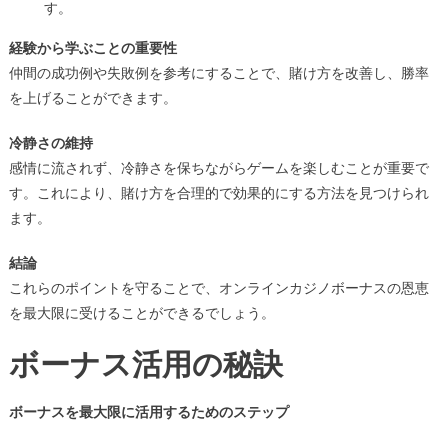
す。
経験から学ぶことの重要性
仲間の成功例や失敗例を参考にすることで、賭け方を改善し、勝率
を上げることができます。
冷静さの維持
感情に流されず、冷静さを保ちながらゲームを楽しむことが重要で
す。これにより、賭け方を合理的で効果的にする方法を見つけられ
ます。
結論
これらのポイントを守ることで、オンラインカジノボーナスの恩恵
を最大限に受けることができるでしょう。
ボーナス活用の秘訣
ボーナスを最大限に活用するためのステップ