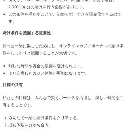
2,000ドル分の賭けを行う必要があります。
この条件を満たすことで、初めてボーナスを現金化できるので
す。
賭け条件を把握する重要性
仲間と一緒に楽しむためにも、オンラインカジノボーナスの賭け条
件をしっかりと把握することが大切です。
無駄な時間や資金の浪費を避けられます。
より充実したカジノ体験が可能になります。
目標の共有
私たちの目標は、みんなで賢くボーナスを活用し、楽しい時間を共
有することです。
みんなで一緒に賭け条件をクリアする。
成功体験を分かち合う。