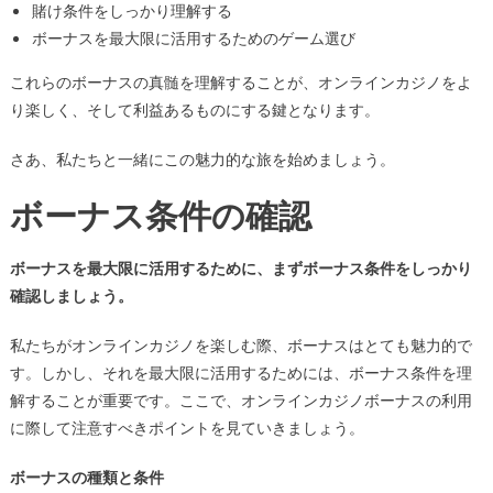
ス
賭け条件をしっかり理解する
運
ボーナスを最大限に活用するためのゲーム選び
用
術
これらのボーナスの真髄を理解することが、オンラインカジノをよ
は
り楽しく、そして利益あるものにする鍵となります。
さあ、私たちと一緒にこの魅力的な旅を始めましょう。
ボーナス条件の確認
ボーナスを最大限に活用するために、まずボーナス条件をしっかり
確認しましょう。
私たちがオンラインカジノを楽しむ際、ボーナスはとても魅力的で
す。しかし、それを最大限に活用するためには、ボーナス条件を理
解することが重要です。ここで、オンラインカジノボーナスの利用
に際して注意すべきポイントを見ていきましょう。
ボーナスの種類と条件