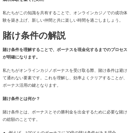
私たちがこの知識を共有することで、オンラインカジノでの成功体
験を築き上げ、新しい仲間と共に楽しい時間を過ごしましょう。
賭け条件の解説
賭け条件を理解することで、ボーナスを現金化するまでのプロセス
が明確になります。
私たちがオンラインカジノボーナスを受け取る際、賭け条件は避け
て通れない要素です。これを理解し、効率よくクリアすることが、
ボーナス活用の鍵となります。
賭け条件とは何か？
賭け条件とは、ボーナスとその勝利金を出金するために必要な賭け
の総額のことです。
例えば、100ドルのボーナスに20倍の賭け条件がある場合、