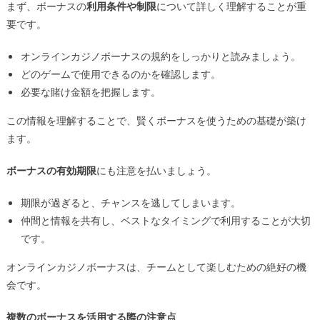
まず、ボーナスの
利用条件や制限
について詳しく理解することが重
要です。
オンラインカジノボーナスの規約をしっかりと読みましょう。
どのゲームで使用できるのかを確認します。
必要な賭け金額を把握します。
この情報を理解することで、賢くボーナスを使うための基礎が築け
ます。
ボーナスの有効期限
にも注意を払いましょう。
期限が過ぎると、チャンスを逃してしまいます。
仲間と情報を共有し、ベストなタイミングで利用することが大切
です。
オンラインカジノボーナスは、チームとして楽しむための絶好の機
会です。
複数のボーナスを活用する際の注意点