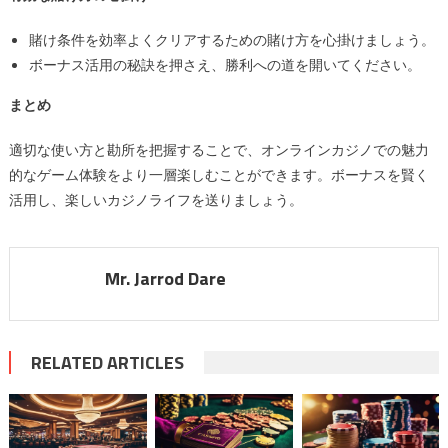
賭け条件を効率よくクリアするための賭け方を心掛けましょう。
ボーナス活用の秘訣を押さえ、勝利への道を開いてください。
まとめ
適切な使い方と勘所を把握することで、オンラインカジノでの魅力
的なゲーム体験をより一層楽しむことができます。ボーナスを賢く
活用し、楽しいカジノライフを送りましょう。
Mr. Jarrod Dare
RELATED ARTICLES