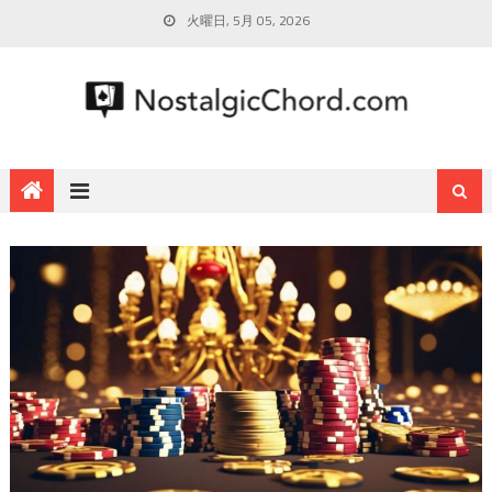
火曜日, 5月 05, 2026