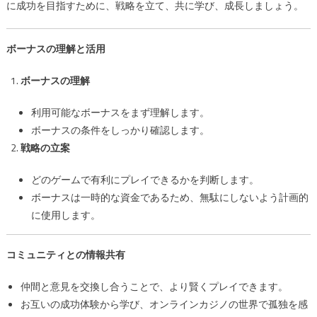
に成功を目指すために、戦略を立て、共に学び、成長しましょう。
ボーナスの理解と活用
ボーナスの理解
利用可能なボーナスをまず理解します。
ボーナスの条件をしっかり確認します。
戦略の立案
どのゲームで有利にプレイできるかを判断します。
ボーナスは一時的な資金であるため、無駄にしないよう計画的
に使用します。
コミュニティとの情報共有
仲間と意見を交換し合うことで、より賢くプレイできます。
お互いの成功体験から学び、オンラインカジノの世界で孤独を感